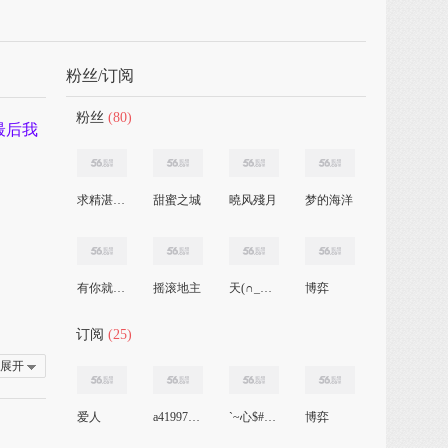
粉丝/订阅
粉丝
(80)
最后我
求精湛魔术
甜蜜之城
曉风殘月
梦的海洋
有你就是有缘
摇滚地主
天(∩_∩)使
博弈
订阅
(25)
展开
爱人
a419976905
`~心$#平!@气!&和#&*
博弈