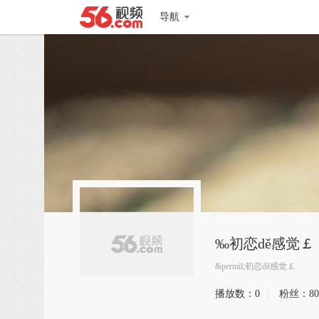
导航
‰初恋dě感觉￡
&permil;初恋dě感觉￡
播放数：
0
|
粉丝：
80