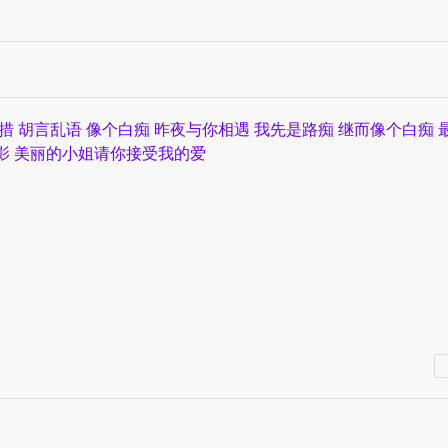
措 胡言乱语 像个白痴 昨夜与你相遇 我先是路痴 继而像个白痴 
影 美丽的小姐请你接受我的爱