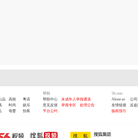
帮助
56.com
出品
高校
粤语
帮助中心
未成年人举报通道
About us
公司
戏
时尚
娱乐
意见反馈
举报专区
处理公告
友情链接
反盗
儿
母婴
拍客
平台公约
版权指引