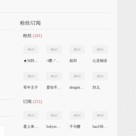
粉丝/订阅
粉丝
(241)
★56邦邦★
≮嘤↗咛≯
焰羽
心灵物语
军中王子
爱你不变心
dengtingjie1029
剀儿
订阅
(211)
爱上单眼皮男生
bobyion520
千与樱
bao1980bao