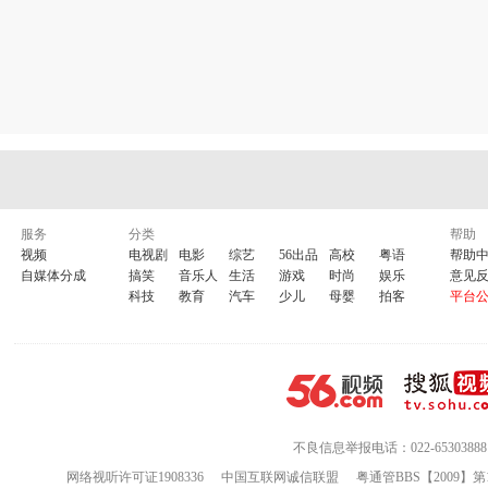
服务
分类
帮助
视频
电视剧
电影
综艺
56出品
高校
粤语
帮助
自媒体分成
搞笑
音乐人
生活
游戏
时尚
娱乐
意见
科技
教育
汽车
少儿
母婴
拍客
平台
不良信息举报电话：022-65303888
网络视听许可证1908336
中国互联网诚信联盟
粤通管BBS【2009】第