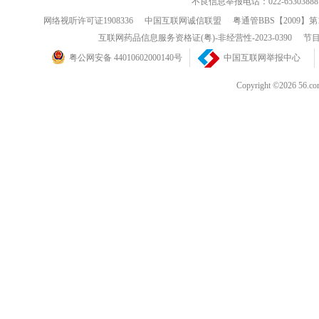
不良信息举报电话：022-65303888
网络视听许可证1908336
中国互联网诚信联盟
粤通管BBS【2009】第
互联网药品信息服务资格证(粤)-非经营性-2023-0390
节目
粤公网安备 44010602000140号
中国互联网举报中心
Copyright ©202