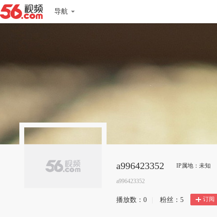
导航
a996423352
IP属地：未知
a996423352
订阅
播放数：
0
|
粉丝：
5