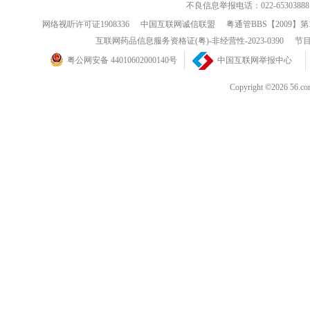
不良信息举报电话：022-65303888
网络视听许可证1908336
中国互联网诚信联盟
粤通管BBS【2009】第
互联网药品信息服务资格证(粤)-非经营性-2023-0390
节目
粤公网安备 44010602000140号
中国互联网举报中心
Copyright ©202