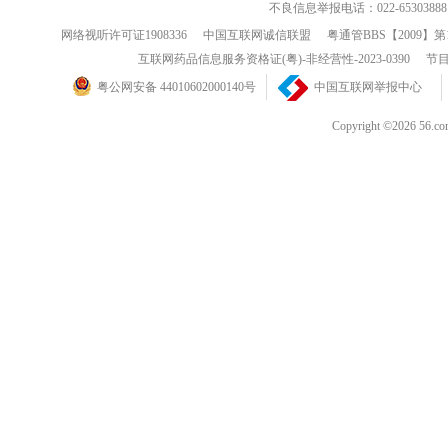
不良信息举报电话：022-65303888
网络视听许可证1908336
中国互联网诚信联盟
粤通管BBS【2009】第
互联网药品信息服务资格证(粤)-非经营性-2023-0390
节目
粤公网安备 44010602000140号
中国互联网举报中心
Copyright ©202