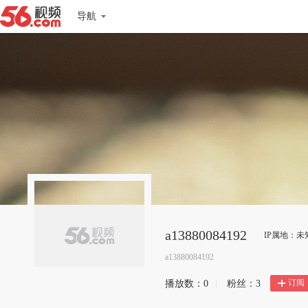
导航
a13880084192
IP属地：未
a13880084192
订阅
播放数：
0
|
粉丝：
3