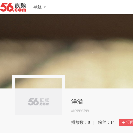
导航
洋溢
a109998799
订
播放数：
0
|
粉丝：
14