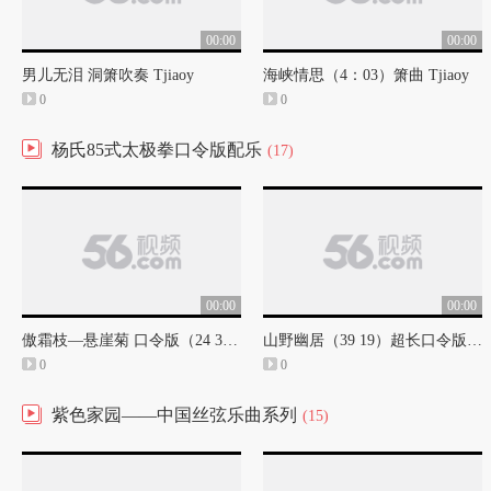
00:00
00:00
男儿无泪 洞箫吹奏 Tjiaoy
海峡情思（4：03）箫曲 Tjiaoy
0
0
杨氏85式太极拳口令版配乐
(17)
00:00
00:00
傲霜枝—悬崖菊 口令版（24 34）杨氏85式太极拳口令版配乐
山野幽居（39 19）超长口令版 杨氏太极拳85式口令版配乐
0
0
紫色家园——中国丝弦乐曲系列
(15)