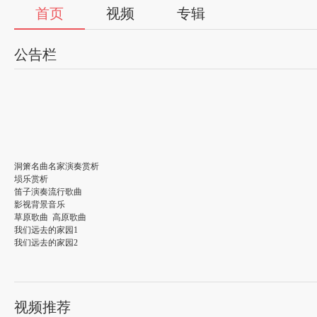
首页
视频
专辑
公告栏
洞箫名曲名家演奏赏析
埙乐赏析
笛子演奏流行歌曲
影视背景音乐
草原歌曲 高原歌曲
我们远去的家园1
我们远去的家园2
太极拳伴奏乐曲赏析
古曲古韵赏析
心灵减压音乐（第一辑 秋水如梦）
心灵减压音乐（第二辑 深山幽谷）
视频推荐
心灵减压音乐（第三辑 月落乌啼）