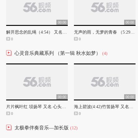
00:00
00:00
解开思念的乱绳（4:54） 又名《夕阳山外山》可作太极拳伴奏曲
无声的雨，无梦的青春 （5:29）二胡扬琴 又名《秋水如梦》
0
0
心灵音乐典藏系列 （第一辑 秋水如梦）
(4)
00:00
00:00
片片枫叶红 埙扬琴 又名 心头的影子
海上碧波(4:42)竹笛扬琴 又名《似有若无》
0
0
太极拳伴奏音乐—加长版
(12)