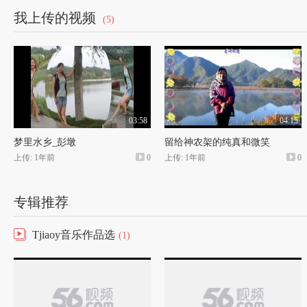
我上传的视频
(5)
03:58
04:15
梦里水乡_彭墩
留给神农架的纯真和微笑
上传: 1年前
0
上传: 1年前
0
专辑推荐
Tjiaoy音乐作品选
(1)