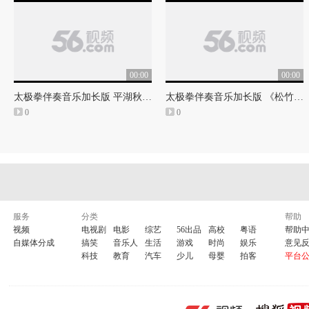
00:00
00:00
太极拳伴奏音乐加长版 平湖秋月（32：17）
太极拳伴奏音乐加长版 《松竹多情》（29:55）
0
0
服务
分类
帮助
视频
电视剧
电影
综艺
56出品
高校
粤语
帮助
自媒体分成
搞笑
音乐人
生活
游戏
时尚
娱乐
意见
科技
教育
汽车
少儿
母婴
拍客
平台