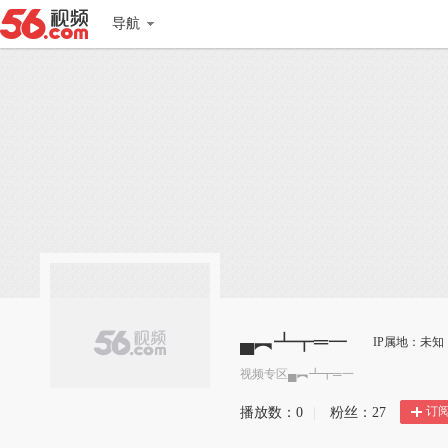
导航
▄︻┻┳═一
IP属地：未知
视频专区▄︻┻┳═一
订
播放数：
0
|
粉丝：
27