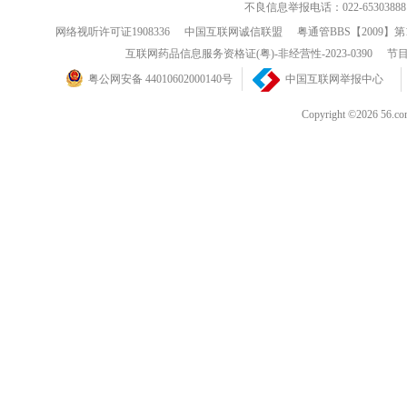
不良信息举报电话：022-65303888
网络视听许可证1908336
中国互联网诚信联盟
粤通管BBS【2009】第
互联网药品信息服务资格证(粤)-非经营性-2023-0390
节目
粤公网安备 44010602000140号
中国互联网举报中心
Copyright ©202