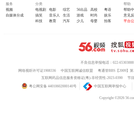
服务
分类
帮助
视频
电视剧
电影
综艺
56出品
高校
粤语
帮助
自媒体分成
搞笑
音乐人
生活
游戏
时尚
娱乐
意见
科技
教育
汽车
少儿
母婴
拍客
平台
不良信息举报电话：022-65303888
网络视听许可证1908336
中国互联网诚信联盟
粤通管BBS【2009】第
互联网药品信息服务资格证(粤)-非经营性-2023-0390
节目
粤公网安备 44010602000140号
中国互联网举报中心
Copyright ©202