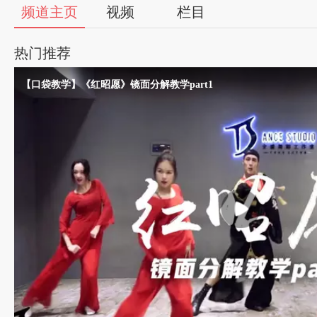
56
频道主页
视频
栏目
视
热门推荐
频
【口袋教学】《红昭愿》镜面分解教学part1
自
媒
体
出
品
人