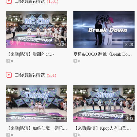
口袋舞蹈-精选
(1581)
03:24
00:59
【来嗨|路演】甜甜的chu~
夏橙&COCO 翻跳《Break Down》| 黑白搭档【口袋舞蹈】
0
0
口袋舞蹈-精选
(931)
03:10
01:15
【来嗨|路演】如临仙境，是吒的仙曲！
【来嗨|路演】Kpop人有自己的hit训练！
0
0