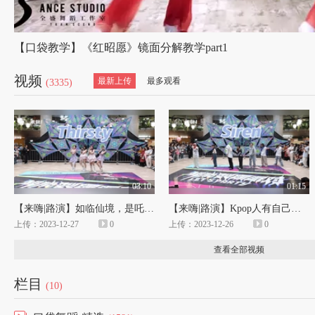
【口袋教学】《红昭愿》镜面分解教学part1
视频
最新上传
最多观看
(3335)
03:10
01:15
【来嗨|路演】如临仙境，是吒的仙曲！
【来嗨|路演】Kpop人有自己的hit训练！
上传：2023-12-27
0
上传：2023-12-26
0
查看全部视频
栏目
(10)