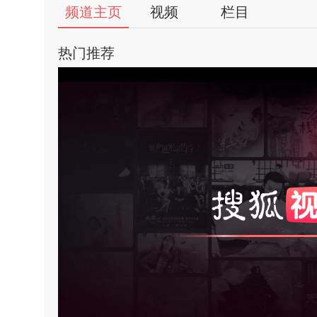
频道主页
视频
栏目
热门推荐
亮
饱
对