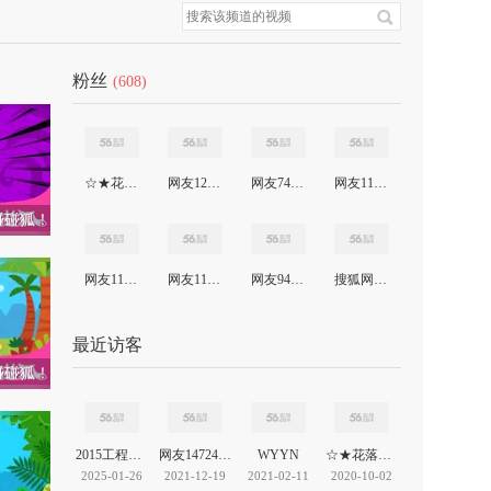
粉丝
(608)
☆★花落无痕★
网友12111992128227000
网友741855077
网友11703607676654264
 碰碰狐！
网友11661713451437015
网友11579314508852142
网友943371309
搜狐网友119091726
最近访客
 碰碰狐！
2015工程管理
网友14724002024839618
WYYN
☆★花落无痕★
2025-01-26
2021-12-19
2021-02-11
2020-10-02