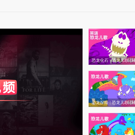
56
视
频
自
恐龙化石 | 恐龙儿歌 |
媒
儿童儿歌
体
度
标准
和度
100
出
比度
100
恐龙探险 | 恐龙儿歌 |
品
儿童儿歌
人