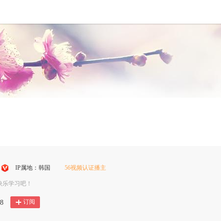
IP属地：韩国
56视频认证播主
搜
快乐学习吧！
狐
订阅
8