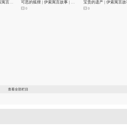
孤孤单单的小蝙蝠 | 伊索寓言故事 | 碰碰狐！儿童儿歌
可恶的狐狸 | 伊索寓言故事 | 碰碰狐！儿童儿歌
0
0
查看全部栏目