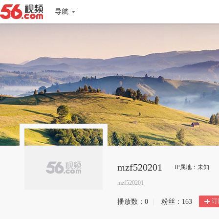
导航
mzf520201
IP属地：未知
mzf520201
订
播放数：
0
|
粉丝：
163