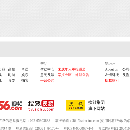
帮助
56.com
出品
高校
粤语
帮助中心
未成年人举报通道
About us
公司
戏
时尚
娱乐
意见反馈
举报专区
处理公告
友情链接
反盗
儿
母婴
拍客
平台公约
版权指引
不良信息举报电话：022-65303888
举报邮箱：56kf#sohu-inc.com (使用时将#号改为@
诚信联盟
粤通管BBS【2009】第175号
粤ICP备05006774号
粤ICP证粤B2-200410