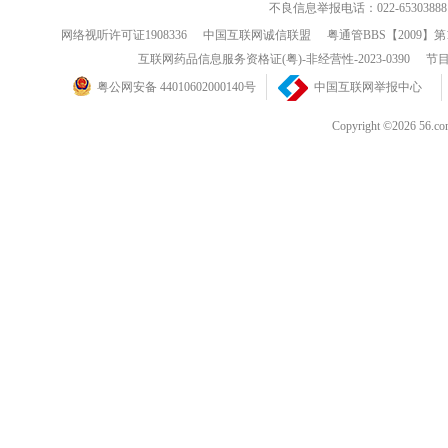
不良信息举报电话：022-65303888
网络视听许可证1908336
中国互联网诚信联盟
粤通管BBS【2009】第
互联网药品信息服务资格证(粤)-非经营性-2023-0390
节目
粤公网安备 44010602000140号
中国互联网举报中心
Copyright ©202