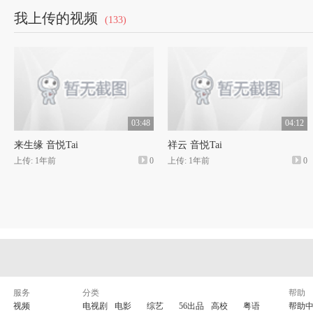
柔，那是因为万物从严冬里复出，
我上传的视频
(133)
儿娇嫩经不起大风的摧残。儿童喜
尽情玩耍，春雨沾衣不湿衣，直玩
罢休。
轻微的春风拂过公园，公园绿草
03:48
04:12
来生缘 音悦Tai
祥云 音悦Tai
涟漪，泛起一道道波澜，银光闪闪
上传: 1年前
0
上传: 1年前
0
倒柳翩翩起舞，婀娜婆娑。老人们
的蓝天下散步，把不甘老去的心灵
女人们沐浴着春风，在春风里逗笑
的脸面越发靓丽诱
服务
分类
帮助
我渐渐地看清了春的影子，耳畔
视频
电视剧
电影
综艺
56出品
高校
粤语
帮助