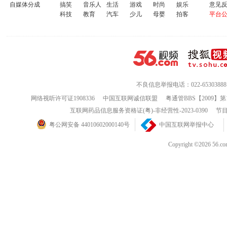
自媒体分成
搞笑
音乐人
生活
游戏
时尚
娱乐
意见
温馨的声音：我并没有离去。真正
科技
教育
汽车
少儿
母婴
拍客
平台
柳绿、莺歌燕舞、草长莺飞，也不
水淙淙、汩汩滔滔，更不在画家的
情，而是在人们的心里。只有熬过
不良信息举报电话：022-65303888
才能热闹于春天的盛
网络视听许可证1908336
中国互联网诚信联盟
粤通管BBS【2009】第
互联网药品信息服务资格证(粤)-非经营性-2023-0390
节目
我终于看清楚她的影子，我要化
粤公网安备 44010602000140号
中国互联网举报中心
片绿叶、一朵红花，去装点春色，
Copyright ©202
珍惜春天每寸光阴，拥抱春天，让
只要心里充满希望，就会永远拥有
天！