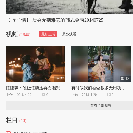
【 享心情】 后会无期难忘的韩式金句20140725
视频
最新上传
最多观看
(1648)
07:27
02:13
陈建骐：他让陈奕迅再次唱哭我们
有时候我们会做很多无用功，这大概就是成长吧
上传：2018-4-26
0
上传：2018-4-20
0
查看全部视频
栏目
(10)