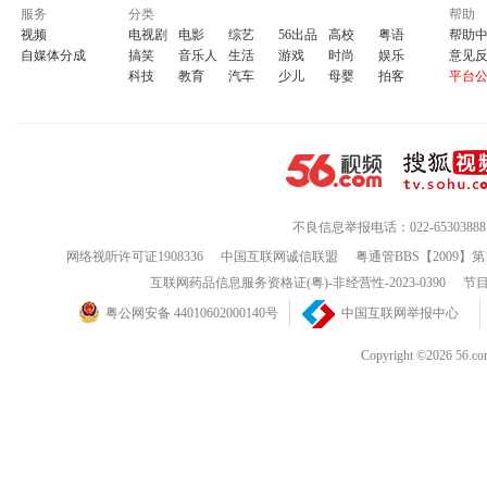
服务
分类
帮助
视频
电视剧
电影
综艺
56出品
高校
粤语
帮助
自媒体分成
搞笑
音乐人
生活
游戏
时尚
娱乐
意见
科技
教育
汽车
少儿
母婴
拍客
平台
不良信息举报电话：022-65303888
网络视听许可证1908336
中国互联网诚信联盟
粤通管BBS【2009】第
互联网药品信息服务资格证(粤)-非经营性-2023-0390
节目
粤公网安备 44010602000140号
中国互联网举报中心
Copyright ©202