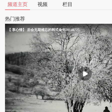
56
频道主页
视频
栏目
视
热门推荐
频
【 享心情】 后会无期难忘的韩式金句20140725
自
媒
体
出
品
人