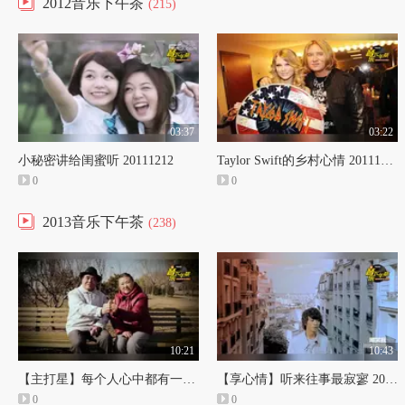
2012音乐下午茶
(215)
03:37
03:22
小秘密讲给闺蜜听 20111212
Taylor Swift的乡村心情 20111213
0
0
2013音乐下午茶
(238)
10:21
10:43
【主打星】每个人心中都有一首羽泉 20130101
【享心情】听来往事最寂寥 20130102
0
0