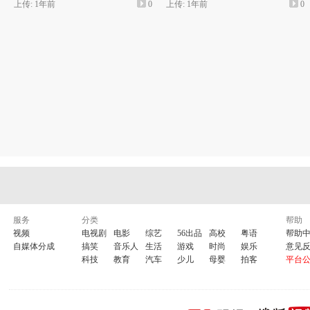
上传: 1年前
0
上传: 1年前
0
服务
分类
帮助
视频
电视剧
电影
综艺
56出品
高校
粤语
帮助
自媒体分成
搞笑
音乐人
生活
游戏
时尚
娱乐
意见
科技
教育
汽车
少儿
母婴
拍客
平台