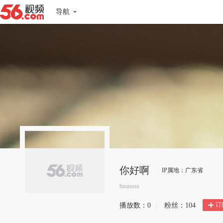
导航
你好啊
IP属地：广东省
hisussss
订
播放数：
0
|
粉丝：
104