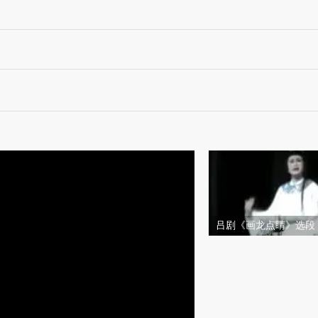
吕剧《画龙点睛》选段
落荒长安道上