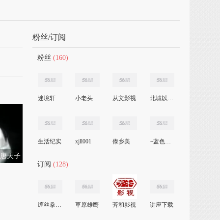
粉丝/订阅
粉丝
(160)
迷境轩
小老头
从文影视
北城以北深海未
生活纪实
xjll001
傣乡美
~蓝色海湾
 唐天子
订阅
(128)
缠丝拳会馆
草原雄鹰
芳和影视
讲座下载