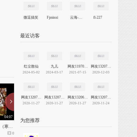
微逗搞笑
Fjminxi
云海-情感绿洲
fl-227
最近访客
红尘散仙
九儿
网友11970392147060695
网友13207006564114145
2024-05-02
2024-03-17
2021-07-15
2020-12-03
网友13207497013178531
网友13207637582806671
网友13206946240455147
网友13207547419358658
2020-11-27
2020-11-27
2020-11-27
2020-11-24
04:07
00:37
为您推荐
牟平歌友一路有你而精彩（寒同山一日游）
徒步玻璃栈桥
相约多福山风景区
0
上传: 1年前
0
上传: 1年前