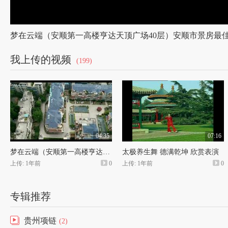
我上传的视频
(199)
04:35
07:16
梦在云端（安顺第一高楼亨达天顶广场40层）安顺市景房最佳观测点
太极养生舞 德满乾坤 欣赏表演
上传: 1年前
0
上传: 1年前
0
专辑推荐
贵州项链
(2)