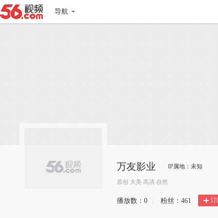
导航
万友影业
IP属地：未知
原创 大美 高清 自然
订
播放数：
0
|
粉丝：
461