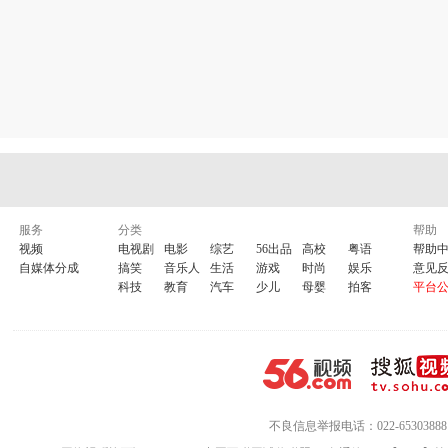
服务
分类
帮助
视频
电视剧
电影
综艺
56出品
高校
粤语
帮助
自媒体分成
搞笑
音乐人
生活
游戏
时尚
娱乐
意见
科技
教育
汽车
少儿
母婴
拍客
平台
不良信息举报电话：022-65303888