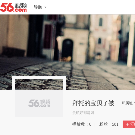
导航
拜托的宝贝了被
IP属地
贵航好都是冈
订
播放数：
0
|
粉丝：
581