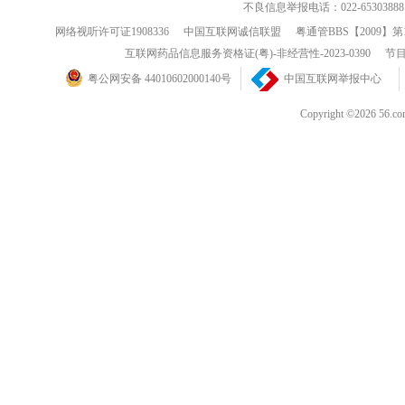
不良信息举报电话：022-65303888
网络视听许可证1908336
中国互联网诚信联盟
粤通管BBS【2009】第
互联网药品信息服务资格证(粤)-非经营性-2023-0390
节目
粤公网安备 44010602000140号
中国互联网举报中心
Copyright ©202