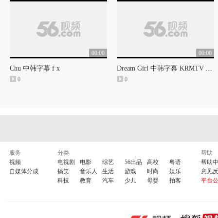
00:00
00:00
Chu 中韩字幕 f x
Dream Girl 中韩字幕 KRMTV After School
0
0
服务
分类
帮助
视频
电视剧
电影
综艺
56出品
高校
粤语
帮助
自媒体分成
搞笑
音乐人
生活
游戏
时尚
娱乐
意见
科技
教育
汽车
少儿
母婴
拍客
平台