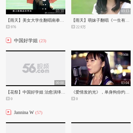
03:10
03:13
【雨天】美女大学生翻唱南拳妈妈《下雨天》
【雨天】萌妹子翻唱《一生有你》MV，清新治愈(1)
976
22.9万
中国好学姐
(23)
00:00
03:04
【花祭】中国好学姐 治愈演绎《黑色毛衣》，另类甜忧桑(1)
《爱情发的光》，单身狗你灼伤了吗_高清
0
0
Jannina W
(57)