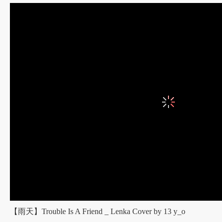
【雨天】Trouble Is A Friend _ Lenka Cover by 13 y_o