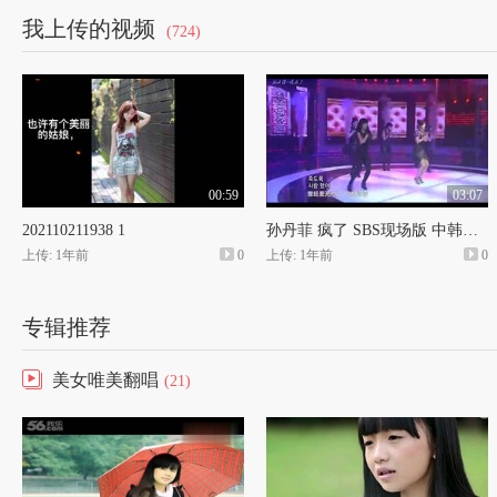
我上传的视频
(724)
00:59
03:07
202110211938 1
孙丹菲 疯了 SBS现场版 中韩字幕
上传: 1年前
0
上传: 1年前
0
专辑推荐
美女唯美翻唱
(21)