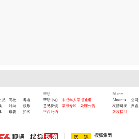
帮助
56.com
出品
高校
粤语
帮助中心
未成年人举报通道
About us
公司
戏
时尚
娱乐
意见反馈
举报专区
处理公告
友情链接
反盗
儿
母婴
拍客
平台公约
版权指引