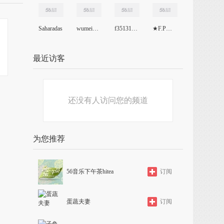
Saharadas
wumei526
f351318523
★F.P★关哥
最近访客
还没有人访问您的频道
为您推荐
56音乐下午茶hitea
订阅
蛋蔬夫妻
订阅