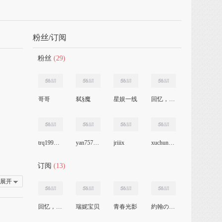
粉丝/订阅
粉丝
(29)
哥哥
弑§魔
星娱一线
回忆，倒退走
trq19921228
yan757457463
jriiix
xuchunhui521
订阅
(13)
展开
回忆，倒退走
瑞妮宝贝
青春光影
約翰の樂,