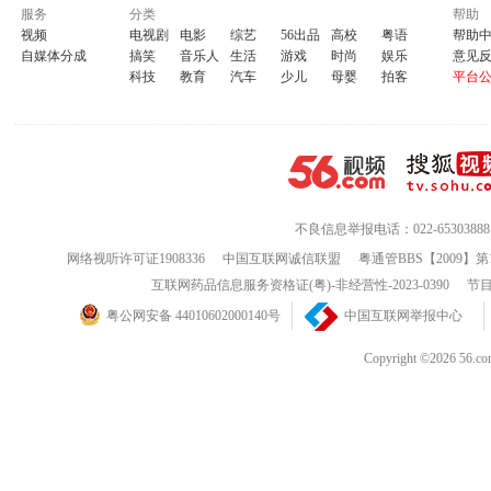
服务
分类
帮助
视频
电视剧
电影
综艺
56出品
高校
粤语
帮助
自媒体分成
搞笑
音乐人
生活
游戏
时尚
娱乐
意见
科技
教育
汽车
少儿
母婴
拍客
平台
不良信息举报电话：022-65303888
网络视听许可证1908336
中国互联网诚信联盟
粤通管BBS【2009】第
互联网药品信息服务资格证(粤)-非经营性-2023-0390
节目
粤公网安备 44010602000140号
中国互联网举报中心
Copyright ©202