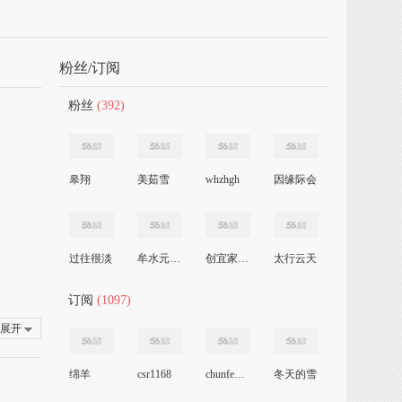
粉丝/订阅
粉丝
(392)
皋翔
美茹雪
whzhgh
因缘际会
过往很淡
牟水元粮食字画
创宜家窗帘培训
太行云天
订阅
(1097)
展开
绵羊
csr1168
chunfengheyu
冬天的雪