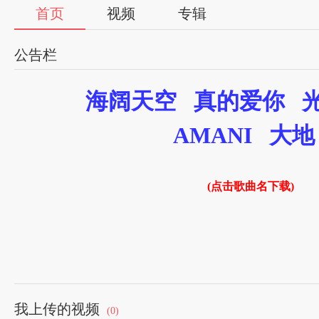
首页
视频
专辑
公告栏
海阔天空
真的爱你
AMANI
大地
(点击歌曲名下载)
朱亮
我上传的视频
(0)