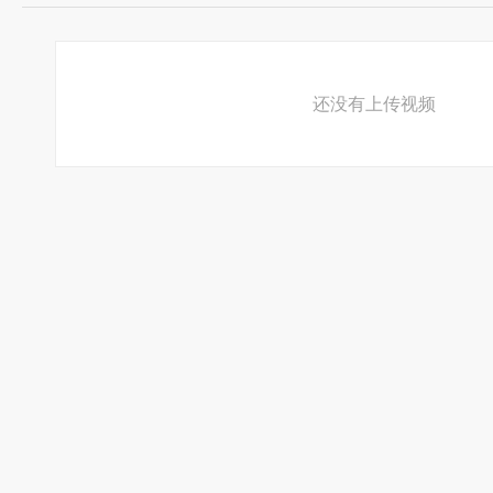
河南省焦作市博爱县人！
1996年班级元旦文艺联欢会首次登台演出
还没有上传视频
2001年个人原创并演唱的<朋友,慢走><那一夜>
等歌曲风靡了许良，三街，七街等地区
荣获中国博爱许良摇滚音乐大赛金奖．