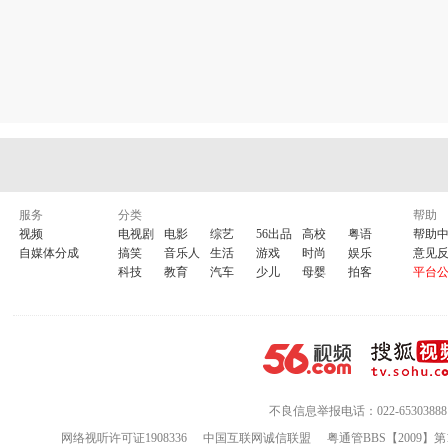
服务
分类
帮助
视频
电视剧
电影
综艺
56出品
高校
粤语
帮助
自媒体分成
搞笑
音乐人
生活
游戏
时尚
娱乐
意见
科技
教育
汽车
少儿
母婴
拍客
平台
不良信息举报电话：022-65303888
网络视听许可证1908336
中国互联网诚信联盟
粤通管BBS【2009】第