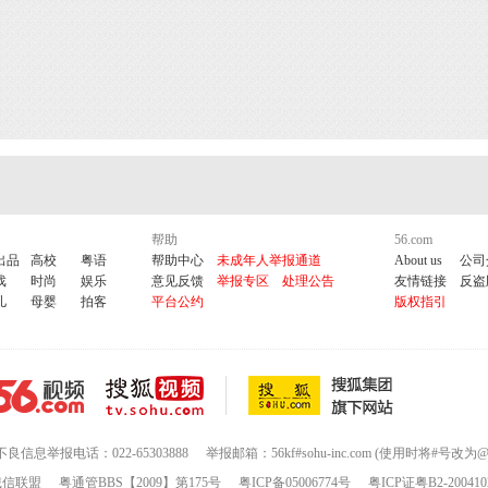
帮助
56.com
出品
高校
粤语
帮助中心
未成年人举报通道
About us
公司
戏
时尚
娱乐
意见反馈
举报专区
处理公告
友情链接
反盗
儿
母婴
拍客
平台公约
版权指引
不良信息举报电话：022-65303888
举报邮箱：56kf#sohu-inc.com (使用时将#号改为@
诚信联盟
粤通管BBS【2009】第175号
粤ICP备05006774号
粤ICP证粤B2-200410