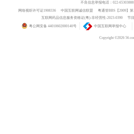
不良信息举报电话：022-65303888
网络视听许可证1908336
中国互联网诚信联盟
粤通管BBS【2009】第
互联网药品信息服务资格证(粤)-非经营性-2023-0390
节目
粤公网安备 44010602000140号
中国互联网举报中心
Copyright ©202