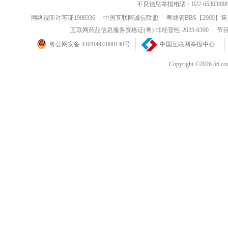
不良信息举报电话：022-65303888
网络视听许可证1908336
中国互联网诚信联盟
粤通管BBS【2009】第
互联网药品信息服务资格证(粤)-非经营性-2023-0390
节目
粤公网安备 44010602000140号
中国互联网举报中心
Copyright ©202