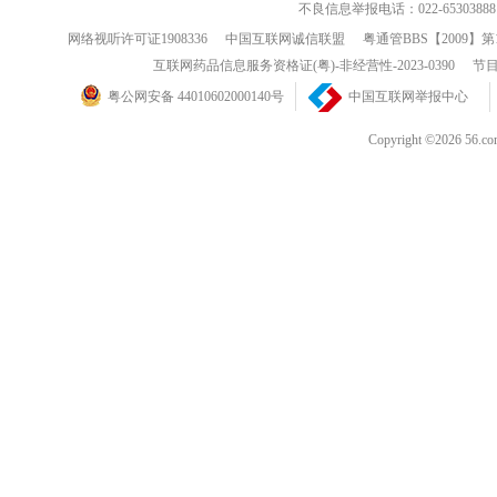
不良信息举报电话：022-65303888
网络视听许可证1908336
中国互联网诚信联盟
粤通管BBS【2009】第
互联网药品信息服务资格证(粤)-非经营性-2023-0390
节目
粤公网安备 44010602000140号
中国互联网举报中心
Copyright ©202