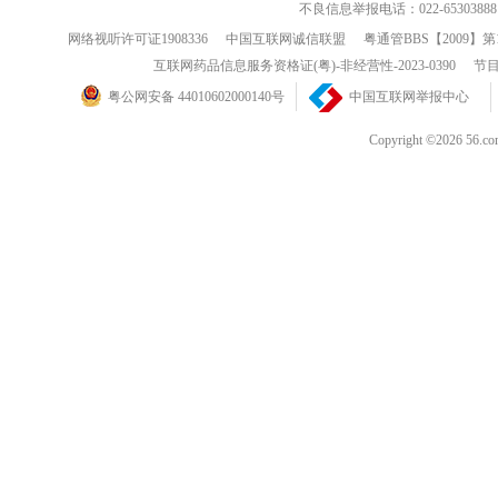
不良信息举报电话：022-65303888
网络视听许可证1908336
中国互联网诚信联盟
粤通管BBS【2009】第
互联网药品信息服务资格证(粤)-非经营性-2023-0390
节目
粤公网安备 44010602000140号
中国互联网举报中心
Copyright ©202