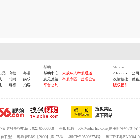
帮助
56.com
出品
高校
粤语
帮助中心
未成年人举报通道
About us
公司
戏
时尚
娱乐
意见反馈
举报专区
处理公告
友情链接
反盗
儿
母婴
拍客
平台公约
版权指引
不良信息举报电话：022-65303888
举报邮箱：56kf#sohu-inc.com (使用时将#号改为@
诚信联盟
粤通管BBS【2009】第175号
粤ICP备05006774号
粤ICP证粤B2-200410