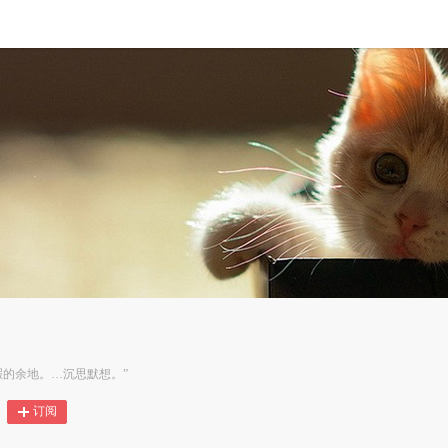
暇的余地。…沉思默想。”
订阅