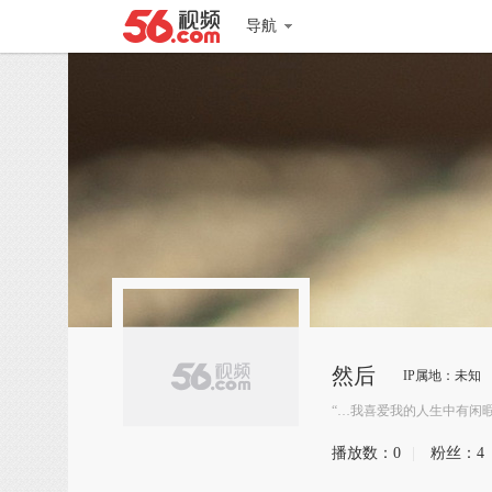
导航
然后
IP属地：未知
“…我喜爱我的人生中有闲
播放数：
0
|
粉丝：
4