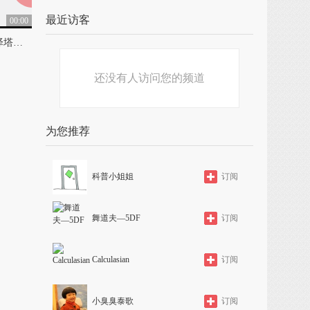
最近访客
00:00
00:00
美女神灯(上译) [凯瑟琳泽塔琼斯 主演]
老电影《疯狂的贵族》
0
0
还没有人访问您的频道
为您推荐
科普小姐姐
订阅
舞道夫—5DF
订阅
Calculasian
订阅
小臭臭泰歌
订阅