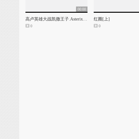
00:00
高卢英雄大战凯撒王子.Asterix.aux.jeux.olympiques
红圈[上]
0
0