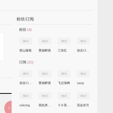
粉丝/订阅
粉丝
(4)
密山微视
曹操醉酒
三块红
创业1366689498
订阅
(21)
创业1366689498
曹操醉酒
飞过海啊
xayzp
xuleying
我也来了56
５６美女主播
流金岁月