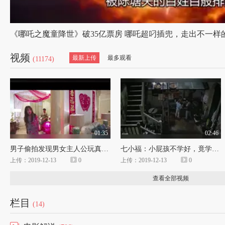
视频
最新上传
最多观看
(11174)
01:35
02:46
男子偷拍发现男女主人公玩真人秀花样百出 下一秒摄像机都吓掉了
七小福：小屁孩不学好，竟学偷东西吃，洪金宝把他们屁股打开花！
上传：2019-12-13
0
上传：2019-12-13
0
查看全部视频
栏目
(14)