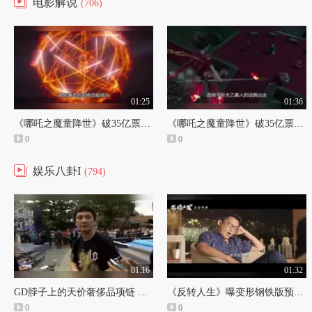
电影解说
(706)
01:25
01:36
《哪吒之魔童降世》破35亿票房 哪吒超叼插兜，走出不一样的魔鬼步伐，太逗了！
《哪吒之魔童降世》破35亿票房 哪吒脱裤子证明男女这幕，重放5遍，笑到我肾疼
0
0
娱乐八卦I
(794)
01:16
01:32
GD脖子上的天价奢侈品项链 王思聪竟买来当狗链
《反转人生》曝变形钢铁版预告 特效超赞惊呆观众
0
0