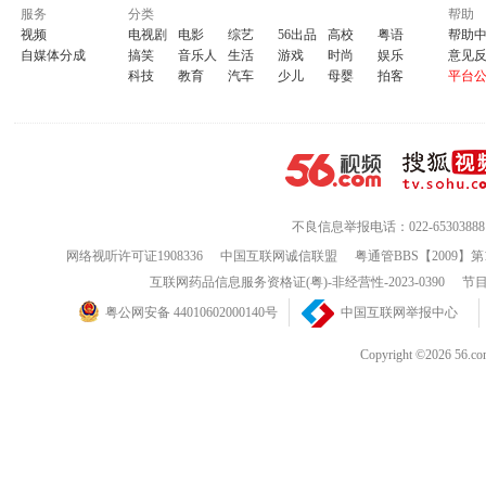
服务
分类
帮助
视频
电视剧
电影
综艺
56出品
高校
粤语
帮助
自媒体分成
搞笑
音乐人
生活
游戏
时尚
娱乐
意见
科技
教育
汽车
少儿
母婴
拍客
平台
不良信息举报电话：022-65303888
网络视听许可证1908336
中国互联网诚信联盟
粤通管BBS【2009】第
互联网药品信息服务资格证(粤)-非经营性-2023-0390
节目
粤公网安备 44010602000140号
中国互联网举报中心
Copyright ©202