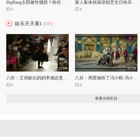
BigBang太阳被性骚扰？粉丝暴怒
家人集体祝福张柏芝生日快乐 Lucas小Q又长大了
0
0
娱乐天天看I
(537)
02:04
01:04
八卦：王诗龄比妈妈李湘还贵妇，出门保姆拎包1件衣服近万元2
八卦：周星驰拒了冯小刚 冯小刚也表达了自己的不满情绪
0
0
查看全部栏目