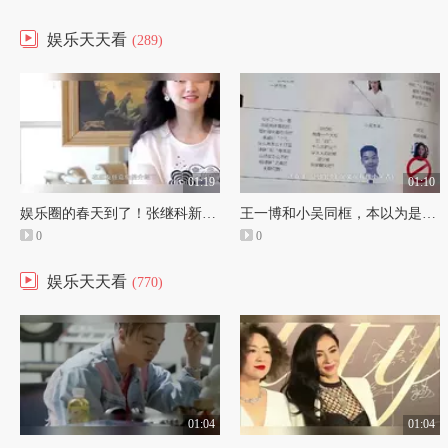
娱乐天天看
(289)
01:19
01:10
娱乐圈的春天到了！张继科新恋情被曝光，忘记旧爱景甜了？
王一博和小吴同框，本以为是天差地别，没想到是复制粘贴
0
0
娱乐天天看
(770)
01:04
01:04