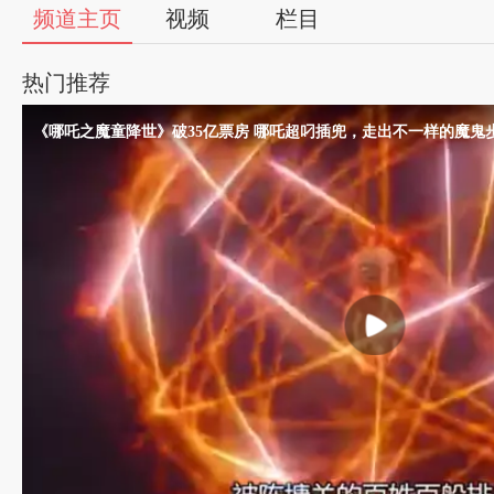
56
频道主页
视频
栏目
视
热门推荐
频
《哪吒之魔童降世》破35亿票房 哪吒超叼插兜，走出不一样的魔鬼
自
媒
体
出
品
人