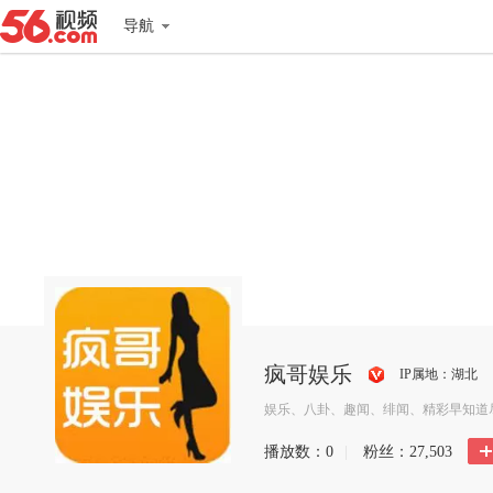
导航
疯哥娱乐
IP属地：湖北
搜
娱乐、八卦、趣闻、绯闻、精彩早知道
狐
播放数：
0
|
粉丝：
27,503