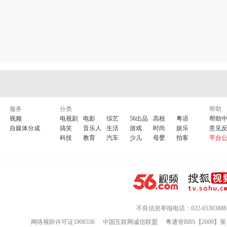
服务
分类
帮助
视频
电视剧
电影
综艺
56出品
高校
粤语
帮助
自媒体分成
搞笑
音乐人
生活
游戏
时尚
娱乐
意见
科技
教育
汽车
少儿
母婴
拍客
平台
不良信息举报电话：022-65303888
网络视听许可证1908336
中国互联网诚信联盟
粤通管BBS【2009】第