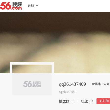
导航
qq361437409
IP属地：未知
qq361437409
订阅
播放数：
0
|
粉丝：
3