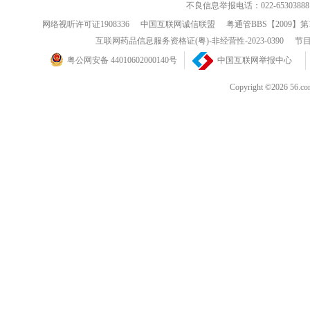
不良信息举报电话：022-65303888
网络视听许可证1908336
中国互联网诚信联盟
粤通管BBS【2009】第
互联网药品信息服务资格证(粤)-非经营性-2023-0390
节目
粤公网安备 44010602000140号
中国互联网举报中心
Copyright ©202