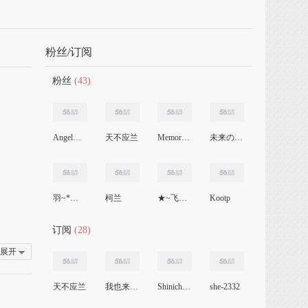
粉丝/订阅
粉丝
(43)
Angel天清
天不应兰
Memories_of_nobody
未来のKJ★
羽~*离洛
柯兰
★~飞狐~★
Kootp
订阅
(28)
展开
天不应兰
我也来了56
Shinichi-haibara
she-2332