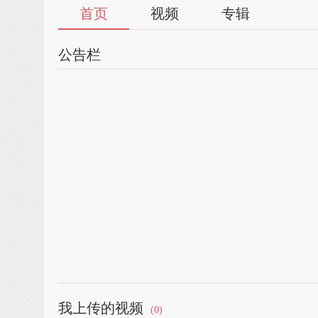
首页
视频
专辑
公告栏
我上传的视频
(0)