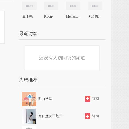
丑小鸭
Kootp
Memories_of_nobody
★珍惜の缘分々
最近访客
还没有人访问您的频道
为您推荐
明白学堂
订阅
魔仙堡女王范儿
订阅