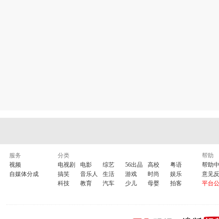
服务
分类
帮助
视频
电视剧
电影
综艺
56出品
高校
粤语
帮助
自媒体分成
搞笑
音乐人
生活
游戏
时尚
娱乐
意见
科技
教育
汽车
少儿
母婴
拍客
平台