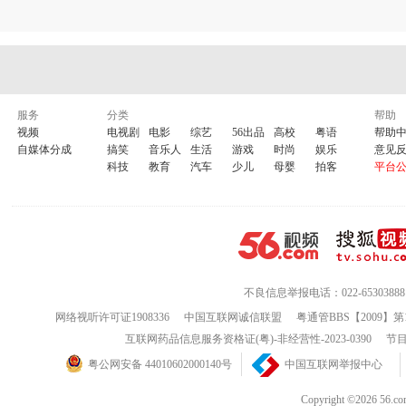
服务
分类
帮助
视频
电视剧
电影
综艺
56出品
高校
粤语
帮助
自媒体分成
搞笑
音乐人
生活
游戏
时尚
娱乐
意见
科技
教育
汽车
少儿
母婴
拍客
平台
不良信息举报电话：022-65303888
网络视听许可证1908336
中国互联网诚信联盟
粤通管BBS【2009】第
互联网药品信息服务资格证(粤)-非经营性-2023-0390
节目
粤公网安备 44010602000140号
中国互联网举报中心
Copyright ©202