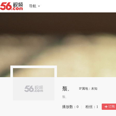
导航
颓、
IP属地：未知
颓、
订阅
播放数：
0
|
粉丝：
1