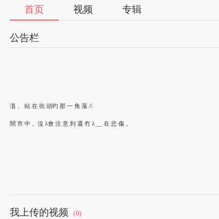
首页
视频
专辑
公告栏
涐 、 站 在 街 頭旳 那 一 角 落 //.
鬧 市 中， 沒 λ會 注 意 到 還 冇 λ __ 在 悲 傷 。
我上传的视频
(0)