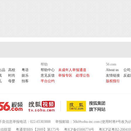
帮助
56.com
出品
高校
粤语
帮助中心
未成年人举报通道
About us
公司
戏
时尚
娱乐
意见反馈
举报专区
处理公告
友情链接
反盗
儿
母婴
拍客
平台公约
版权指引
不良信息举报电话：022-65303888
举报邮箱：56kf#sohu-inc.com (使用时将#号改为@
诚信联盟
粤通管BBS【2009】第175号
粤ICP备05006774号
粤ICP证粤B2-200410