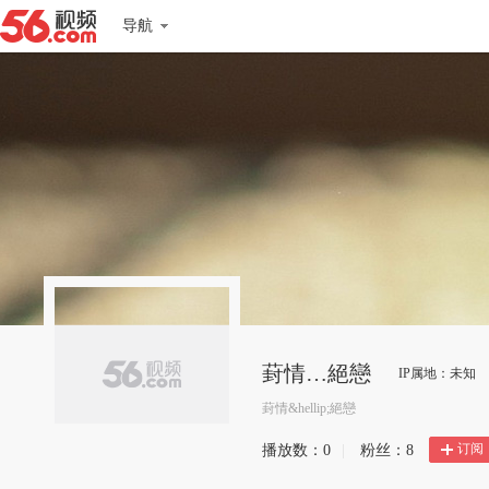
导航
葑情…絕戀
IP属地：未知
葑情&hellip;絕戀
订阅
播放数：
0
|
粉丝：
8