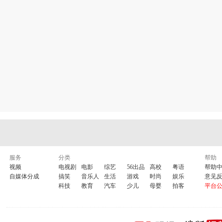
服务
分类
帮助
视频
电视剧
电影
综艺
56出品
高校
粤语
帮助
自媒体分成
搞笑
音乐人
生活
游戏
时尚
娱乐
意见
科技
教育
汽车
少儿
母婴
拍客
平台