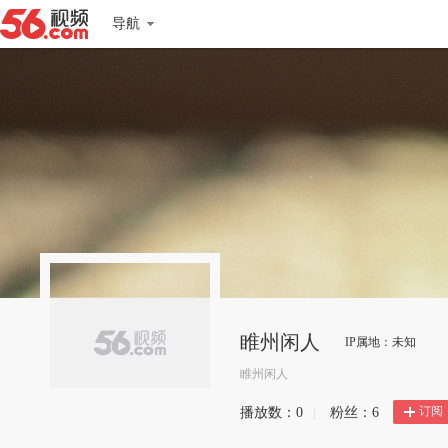
导航
睢州闲人
IP属地：未知
睢州闲人
订阅
播放数：
0
|
粉丝：
6