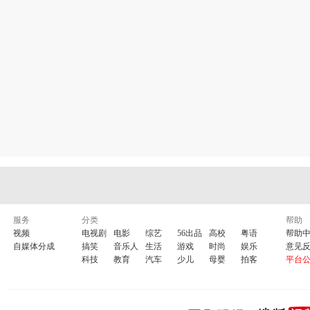
服务
分类
帮助
视频
电视剧
电影
综艺
56出品
高校
粤语
帮助
自媒体分成
搞笑
音乐人
生活
游戏
时尚
娱乐
意见
科技
教育
汽车
少儿
母婴
拍客
平台