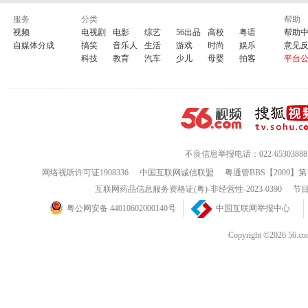
服务
分类
帮助
视频
电视剧
电影
综艺
56出品
高校
粤语
帮助
自媒体分成
搞笑
音乐人
生活
游戏
时尚
娱乐
意见
科技
教育
汽车
少儿
母婴
拍客
平台
不良信息举报电话：022-65303888
网络视听许可证1908336
中国互联网诚信联盟
粤通管BBS【2009】第
互联网药品信息服务资格证(粤)-非经营性-2023-0390
节目
粤公网安备 44010602000140号
中国互联网举报中心
Copyright ©202