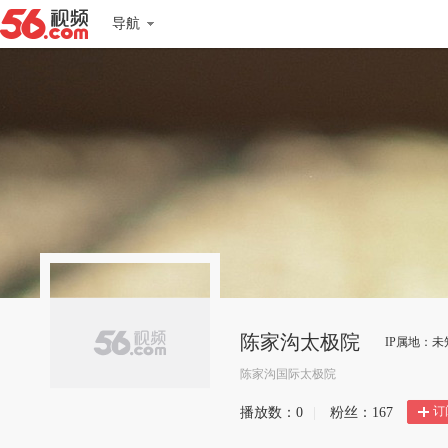
导航
陈家沟太极院
IP属地：未
陈家沟国际太极院
订
播放数：
0
|
粉丝：
167