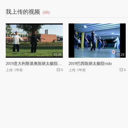
的以成年人为主的学院，而太极院队班则是专门为培
我上传的视频
(60)
动员、后备教练员、未来太极明星而为青少年开设的
问交流学习！“陈家沟太极网”则是学院的官网，详情
03:26
01:24
2019意大利斯基奥陈炳太极院vido
2019巴西陈炳太极院vido
上传: 1年前
0
上传: 1年前
0