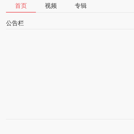
首页
视频
专辑
公告栏
陈家沟国际太极院，座落于河南省温县陈家沟村，由
炳创建，是集食、宿、学、练、养为一体的专业太极