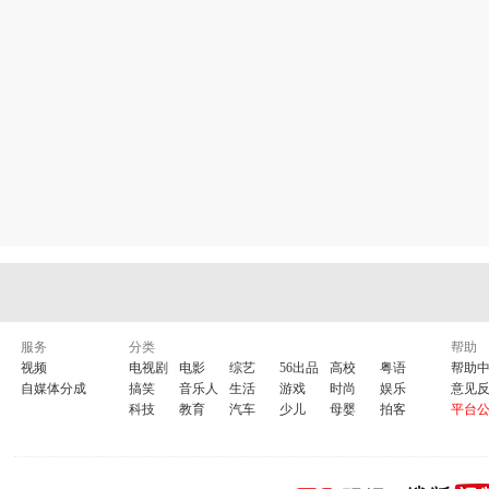
服务
分类
帮助
视频
电视剧
电影
综艺
56出品
高校
粤语
帮助
自媒体分成
搞笑
音乐人
生活
游戏
时尚
娱乐
意见
科技
教育
汽车
少儿
母婴
拍客
平台